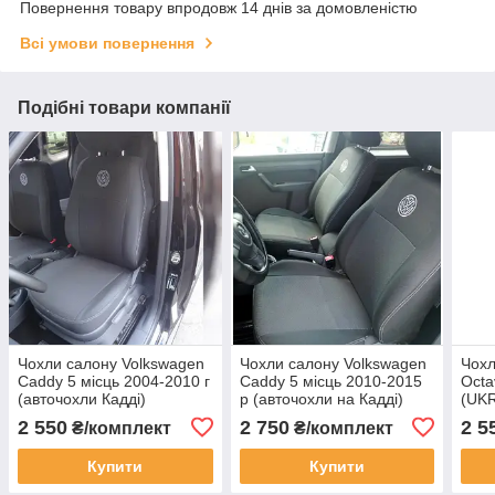
Повернення товару впродовж 14 днів за домовленістю
Всі умови повернення
Подібні товари компанії
Чохли салону Volkswagen
Чохли салону Volkswagen
Чохл
Caddy 5 місць 2004-2010 г
Caddy 5 місць 2010-2015
Octa
(авточохли Кадді)
р (авточохли на Кадді)
(UK
2 550
2 750
2 5
₴/комплект
₴/комплект
Купити
Купити