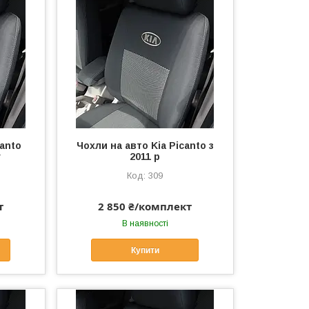
canto
Чохли на авто Kia Picanto з
г
2011 р
309
т
2 850 ₴/комплект
В наявності
Купити