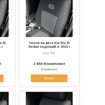
 III
Чохли на авто Kia Rio III
 г
Sedan поділний із 2015 г
551
т
2 850 ₴/комплект
В наявності
Купити