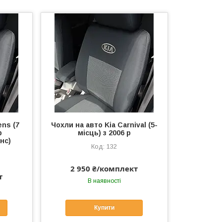
ens (7
Чохли на авто Kia Carnival (5-
р
місць) з 2006 р
нс)
132
2 950 ₴/комплект
т
В наявності
Купити