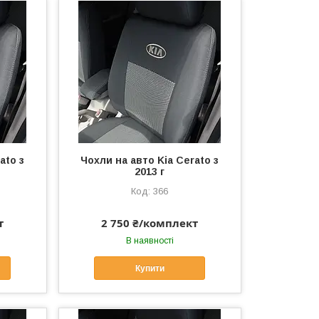
ato з
Чохли на авто Kia Cerato з
2013 г
366
т
2 750 ₴/комплект
В наявності
Купити