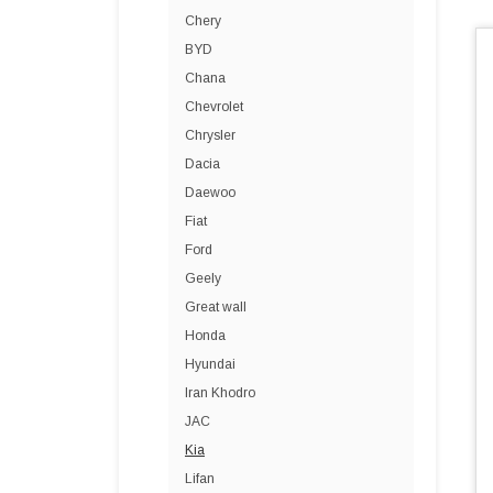
Chery
BYD
Chana
Chevrolet
Chrysler
Dacia
Daewoo
Fiat
Ford
Geely
Great wall
Honda
Hyundai
Iran Khodro
JAC
Kia
Lifan