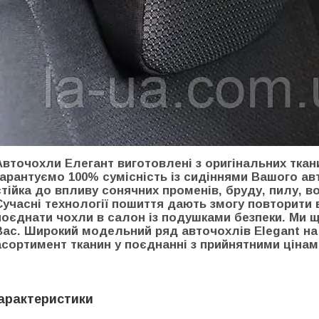
Авточохли Елегант виготовлені з оригінальних ткан
гарантуємо 100% сумісність із сидіннями Вашого ав
стійка до впливу сонячних променів, бруду, пилу, во
Сучасні технології пошиття дають змогу повторити в
поєднати чохли в салон із подушками безпеки. Ми
Вас. Широкий модельний ряд авточохлів Elegant на 
асортимент тканин у поєднанні з прийнятними ціна
арактеристики