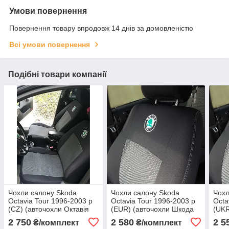
Умови повернення
Повернення товару впродовж 14 днів за домовленістю
Всі умови повернення
Подібні товари компанії
Чохли салону Skoda
Чохли салону Skoda
Чохл
Octavia Tour 1996-2003 р
Octavia Tour 1996-2003 р
Octa
(CZ) (авточохли Октавія
(EUR) (авточохли Шкода
(UK
Тур)
Октавія Тур)
2 750
2 580
2 5
₴/комплект
₴/комплект