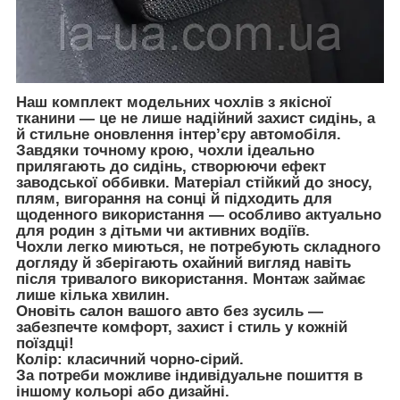
Наш комплект модельних чохлів з якісної
тканини — це не лише надійний захист сидінь, а
й стильне оновлення інтер’єру автомобіля.
Завдяки точному крою, чохли ідеально
прилягають до сидінь, створюючи ефект
заводської оббивки. Матеріал стійкий до зносу,
плям, вигорання на сонці й підходить для
щоденного використання — особливо актуально
для родин з дітьми чи активних водіїв.
Чохли легко миються, не потребують складного
догляду й зберігають охайний вигляд навіть
після тривалого використання. Монтаж займає
лише кілька хвилин.
Оновіть салон вашого авто без зусиль —
забезпечте комфорт, захист і стиль у кожній
поїздці!
Колір: класичний чорно-сірий.
За потреби можливе індивідуальне пошиття в
іншому кольорі або дизайні.