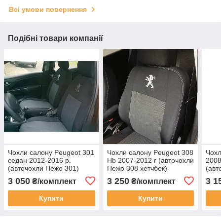
Всі умови повернення
Подібні товари компанії
Чохли салону Peugeot 301
Чохли салону Peugeot 308
Чохл
седан 2012-2016 р.
Hb 2007-2012 г (авточохли
2008
(авточохли Пежо 301)
Пежо 308 хетчбек)
(авт
роздільна спинка
амер
3 050
3 250
3 1
₴/комплект
₴/комплект
Купити
Купити