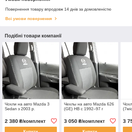
Повернення товару впродовж 14 днів за домовленістю
Всі умови повернення
Подібні товари компанії
Чохли на авто Mazda 3
Чехлы на авто Mazda 626
Чохл
Sedan з 2003 р.
(GE) НВ с 1992–97 г
(7мі
2 380
3 050
3 7
₴/комплект
₴/комплект
Купити
Купити