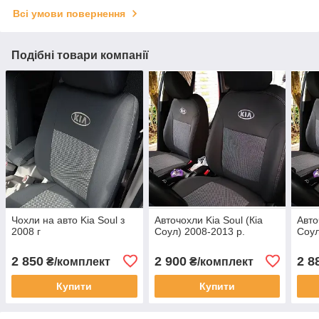
Всі умови повернення
Подібні товари компанії
Чохли на авто Kia Soul з
Авточохли Kia Soul (Кіа
Авто
2008 г
Соул) 2008-2013 р.
Соул
2 850
2 900
2 8
₴/комплект
₴/комплект
Купити
Купити