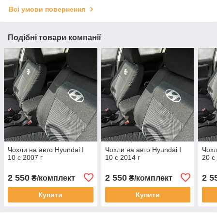
Всі умови повернення
Подібні товари компанії
Чохли на авто Hyundai I
Чохли на авто Hyundai I
Чохл
10 c 2007 г
10 c 2014 г
20 c
2 550
2 550
2 5
₴/комплект
₴/комплект
Купити
Купити