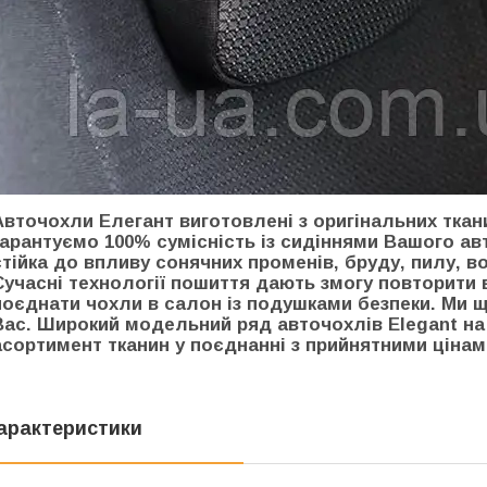
Авточохли Елегант виготовлені з оригінальних ткан
гарантуємо 100% сумісність із сидіннями Вашого ав
стійка до впливу сонячних променів, бруду, пилу, во
Сучасні технології пошиття дають змогу повторити в
поєднати чохли в салон із подушками безпеки. Ми
Вас. Широкий модельний ряд авточохлів Elegant на 
асортимент тканин у поєднанні з прийнятними ціна
арактеристики