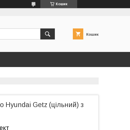
Кошик
Кошик
о Hyundai Getz (цільний) з
ект