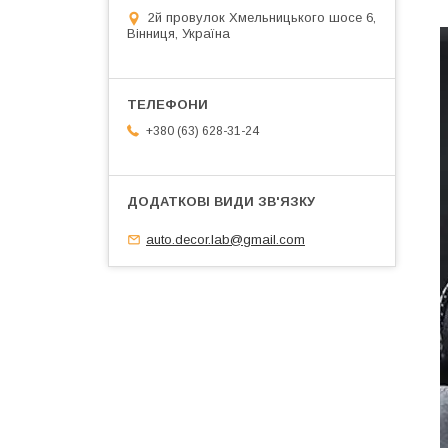
2й провулок Хмельницького шосе 6,
Вінниця, Україна
+380 (63) 628-31-24
auto.decor.lab@gmail.com