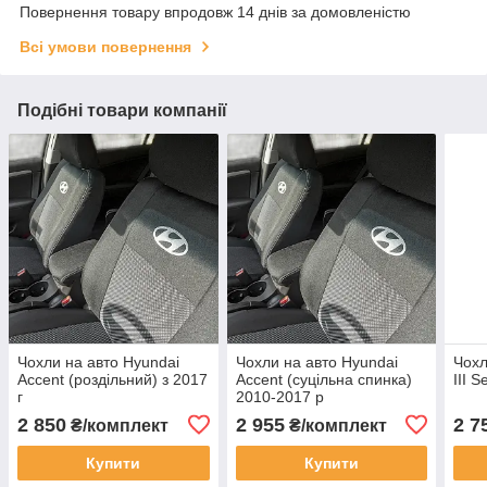
Повернення товару впродовж 14 днів за домовленістю
Всі умови повернення
Подібні товари компанії
Чохли на авто Hyundai
Чохли на авто Hyundai
Чохл
Accent (роздільний) з 2017
Accent (суцільна спинка)
III 
г
2010-2017 р
2 850
2 955
2 7
₴/комплект
₴/комплект
Купити
Купити