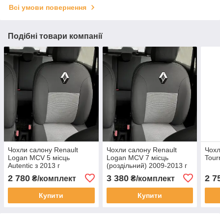
Всі умови повернення
Подібні товари компанії
Чохли салону Renault
Чохли салону Renault
Чохл
Logan MCV 5 місць
Logan MCV 7 місць
Tour
Autentic з 2013 г
(роздільний) 2009-2013 г
2 780
3 380
2 7
₴/комплект
₴/комплект
Купити
Купити