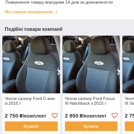
Повернення товару впродовж 14 днів за домовленістю
Всі умови повернення
Подібні товари компанії
Чохли салону Ford С-мах
Чохли салону Ford Focus
Чохл
із 2010 г
III Hatchback з 2015 г
III 
2 750
2 850
2 7
₴/комплект
₴/комплект
Купити
Купити