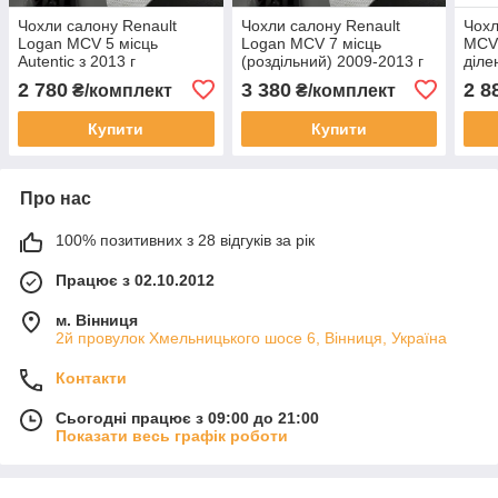
Чохли салону Renault
Чохли салону Renault
Чохл
Logan MCV 5 місць
Logan MCV 7 місць
MCV 
Autentic з 2013 г
(роздільний) 2009-2013 г
діле
Дач
2 780
3 380
2 8
₴/комплект
₴/комплект
унів
Купити
Купити
Про нас
100% позитивних з 28 відгуків за рік
Працює з 02.10.2012
м. Вінниця
2й провулок Хмельницького шосе 6, Вінниця, Україна
Контакти
Сьогодні працює з 09:00 до 21:00
Показати весь графік роботи