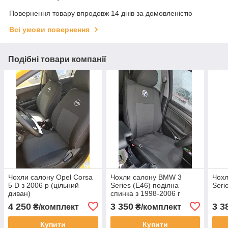
Повернення товару впродовж 14 днів за домовленістю
Всі умови повернення
Подібні товари компанії
Чохли салону Opel Corsa
Чохли салону BMW 3
Чох
5 D з 2006 р (цільний
Series (E46) поділна
Seri
диван)
спинка з 1998-2006 г
4 250
3 350
3 3
₴/комплект
₴/комплект
Купити
Купити