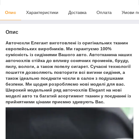
Опис
Характеристики
Доставка
Оплата
Умови п
Опис
Авточохли Елегант виготовлені із оригінальних тканин
європейських виробників. Ми гарантуємо 100%
сумісність із сидіннями Вашого авто. Автотканина наших
авточохлів стійка до впливу сонячних променів, бруду,
пилу, вологи, а також попелу сигарет. Сучасні технології
пошиття дозволяють повторити всі вигини сидіння, а
також ідеально поєднати чохли в салон з подушками
безпеки. Ми щодня розробляємо нові моделі для вас.
Широкий модельний ряд авточохлів Elegant на нові
моделі авто та багатий асортимент тканин у поєднанні із
прийнятними цінами приємно здивують Вас.