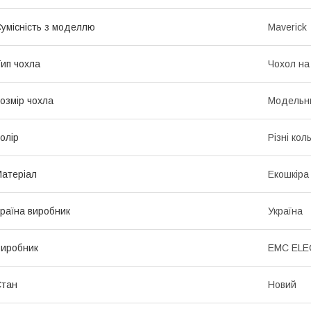
умісність з моделлю
Maverick
ип чохла
Чохол на
озмір чохла
Модельн
олір
Різні кол
атеріал
Екошкіра
раїна виробник
Україна
иробник
EMC EL
Стан
Новий