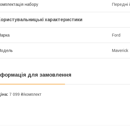
омплектація набору
Передні і
Користувальницькі характеристики
Марка
Ford
Модель
Maverick
нформація для замовлення
іна:
7 099 ₴/комплект