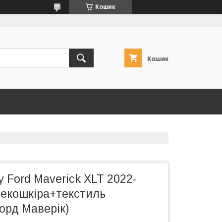
Кошик
Кошик
 Ford Maverick XLT 2022-
п екошкіра+текстиль
орд Маверік)