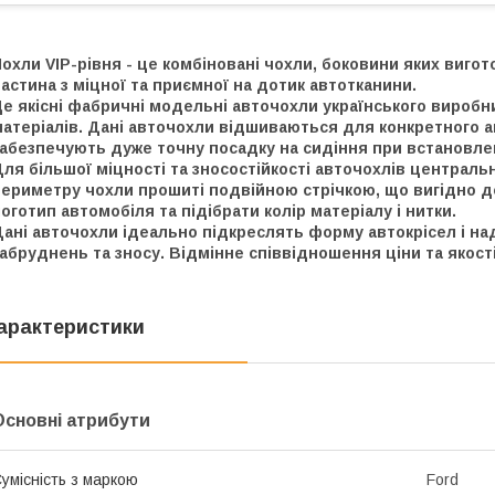
охли VIP-рівня - це комбіновані чохли, боковини яких вигот
астина з міцної та приємної на дотик автотканини.
е якісні фабричні модельні авточохли українського виробни
матеріалів. Дані авточохли відшиваються для конкретного 
абезпечують дуже точну посадку на сидіння при встановлен
ля більшої міцності та зносостійкості авточохлів централь
периметру чохли прошиті подвійною стрічкою, що вигідно 
оготип автомобіля та підібрати колір матеріалу і нитки.
ані авточохли ідеально підкреслять форму автокрісел і на
абруднень та зносу. Відмінне співвідношення ціни та якості.
арактеристики
Основні атрибути
умісність з маркою
Ford