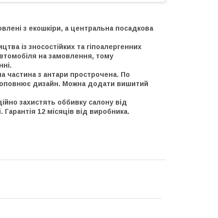
овлені з екошкіри, а центральна посадкова
цтва із зносостійких та гіпоалергенних
автомобіля на замовлення, тому
ні.
на частина з антари прострочена. По
доповнює дизайн. Можна додати вишитий
дійно захистять оббивку салону від
 Гарантія 12 місяців від виробника.