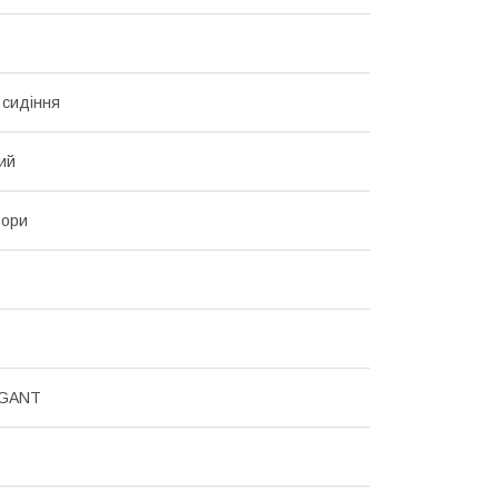
 сидіння
ий
ьори
EGANT