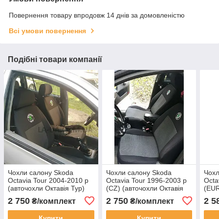
Повернення товару впродовж 14 днів за домовленістю
Всі умови повернення
Подібні товари компанії
Чохли салону Skoda
Чохли салону Skoda
Чохл
Octavia Tour 2004-2010 р
Octavia Tour 1996-2003 р
Octa
(авточохли Октавія Тур)
(CZ) (авточохли Октавія
(EUR
Тур)
Окта
2 750
2 750
2 5
₴/комплект
₴/комплект
Купити
Купити