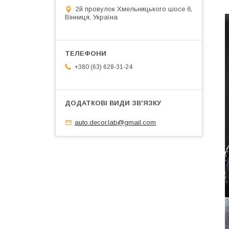
2й провулок Хмельницького шосе 6,
Вінниця, Україна
+380 (63) 628-31-24
auto.decor.lab@gmail.com