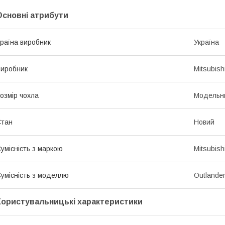
Основні атрибути
раїна виробник
Україна
иробник
Mitsubish
озмір чохла
Модельн
Стан
Новий
умісність з маркою
Mitsubish
умісність з моделлю
Outlande
Користувальницькі характеристики