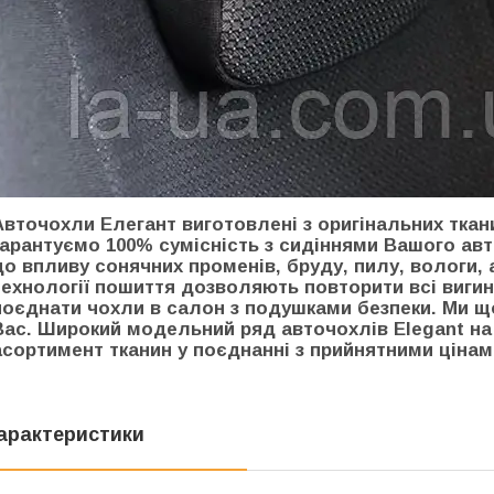
Авточохли Елегант виготовлені з оригінальних ткан
гарантуємо 100% сумісність з сидіннями Вашого авт
до впливу сонячних променів, бруду, пилу, вологи, 
технології пошиття дозволяють повторити всі вигин
поєднати чохли в салон з подушками безпеки. Ми 
Вас. Широкий модельний ряд авточохлів Elegant на 
асортимент тканин у поєднанні з прийнятними ціна
арактеристики