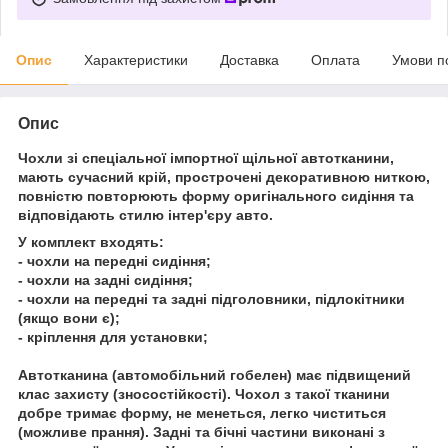
Опис
Характеристики
Доставка
Оплата
Умови п
Опис
Чохли зі спеціальної імпортної щільної автотканини,
мають сучасний крій, прострочені декоративною ниткою,
повністю повторюють форму оригінального сидіння та
відповідають стилю інтер'єру авто.
У комплект входять:
- чохли на передні сидіння;
- чохли на задні сидіння;
- чохли на передні та задні підголовники, підлокітники
(якщо вони є);
- кріплення для установки;
Автотканина (автомобільний гобелен) має підвищений
клас захисту (зносостійкості). Чохол з такої тканини
добре тримає форму, не менеться, легко чиститься
(можливе прання). Задні та бічні частини виконані з