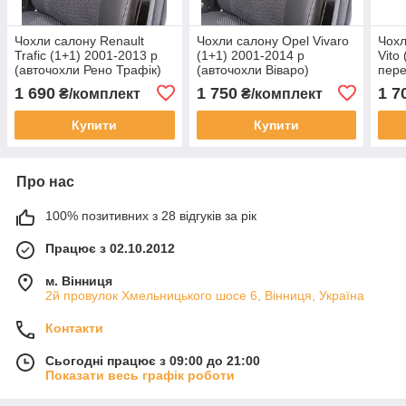
Чохли салону Renault
Чохли салону Opel Vivaro
Чохл
Trafic (1+1) 2001-2013 р
(1+1) 2001-2014 р
Vito
(авточохли Рено Трафік)
(авточохли Віваро)
пере
1 690
1 750
1 7
₴/комплект
₴/комплект
Купити
Купити
Про нас
100% позитивних з 28 відгуків за рік
Працює з 02.10.2012
м. Вінниця
2й провулок Хмельницького шосе 6, Вінниця, Україна
Контакти
Сьогодні працює з 09:00 до 21:00
Показати весь графік роботи