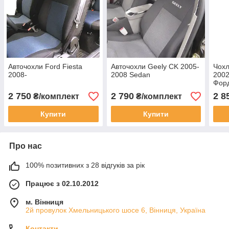
Авточохли Ford Fiesta
Авточохли Geely CK 2005-
Чохл
2008-
2008 Sedan
2002
Фор
2 750
2 790
2 8
₴/комплект
₴/комплект
Купити
Купити
Про нас
100% позитивних з 28 відгуків за рік
Працює з 02.10.2012
м. Вінниця
2й провулок Хмельницького шосе 6, Вінниця, Україна
Контакти