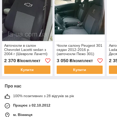
Авточохли в салон
Чохли салону Peugeot 301
Авто
Chevrolet Lacetti sedan з
седан 2012-2016 р.
Lada
2004 г (Шевроле Лачетті)
(авточохли Пежо 301)
Деся
роздільна спинка
2 370
3 050
2 3
₴/комплект
₴/комплект
Купити
Купити
Про нас
100% позитивних з 28 відгуків за рік
Працює з 02.10.2012
м. Вінниця