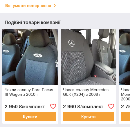
Всі умови повернення
Подібні товари компанії
Чохли салону Ford Focus
Чохли салону Mercedes
Чохл
III Wagon з 2010 г
GLK (X204) з 2008 г
Mond
2000
2 950
2 960
2 7
₴/комплект
₴/комплект
Купити
Купити